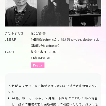
OPEN/START
19:30/20:00
LINE UP
池田謙(electronics) 、鈴木彩文(voice, electronics)、
岡川怜央(electronics)
TICKET
前売・当日 3,000円
別途DRINK 700円
Peatix
＜新型 コロナウイルス等感染症予防および拡散防止対策につい
て＞
発熱、咳、くしゃみ、全身痛、下痢などの症状がある場合
は、必ずご来場の前に医療機関にご相談いただき、指示に従