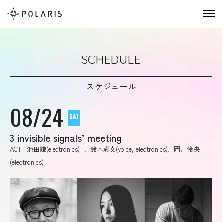
SCHEDULE
スケジュール
08/24
SAT
3 invisible signals’ meeting
ACT : 池田謙(electronics) 、鈴木彩文(voice, electronics)、岡川怜央
(electronics)