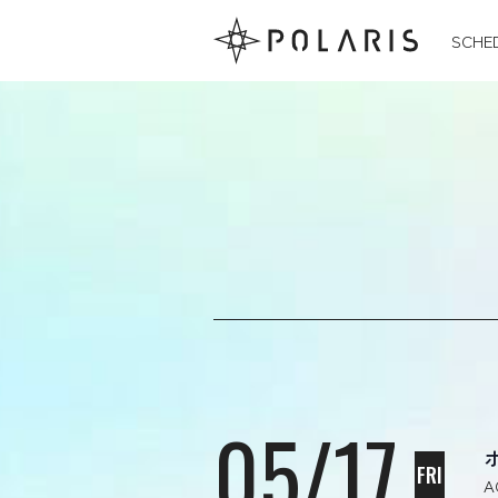
SCHE
05/17
FRI
A