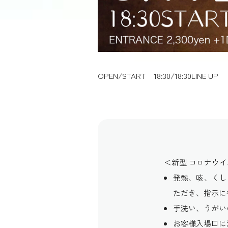
OPEN/START
18:30/18:30
LINE UP
＜新型 コロナウ
発熱、咳、くし
ただき、指示に
手洗い、うがい
お客様入場口に