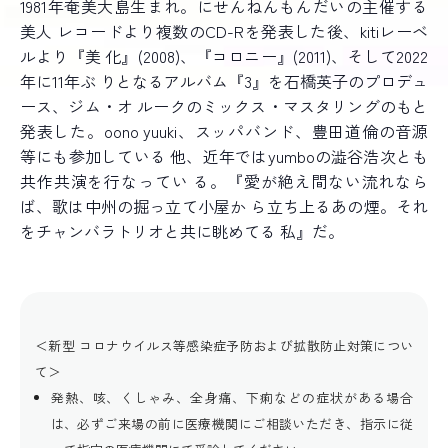
1981
年奄美大島生まれ。にせんねんもんだいの主催する
美人
レコードより複数の
CD-R
を発表した後、
kiti
レーベ
ルより『美
化』
(2008)
、『コロニー』
(2011)
、そして
2022
年に
11
年ぶ
りとなるアルバム『
3
』を石橋英子のプロデュ
ース、ジム・オ
ルークのミックス・マスタリングのもと
発表した。
oono yuuki
、スッパバンド、豊田道倫の音源
等にも参加している
他、近年では
yumbo
の澁谷浩次とも
共作共演を行なってい
る。『愛が絶え間ない流れなら
ば、歌は中州の掘っ立て小屋か
ら立ち上るあの煙。それ
をチャンバラトリオと共に眺めてる
私』だ。
＜新型 コロナウイルス等感染症予防および拡散防止対策につい
て＞
発熱、咳、くしゃみ、全身痛、下痢などの症状がある場合
は、必ずご来場の前に医療機関にご相談いただき、指示に従