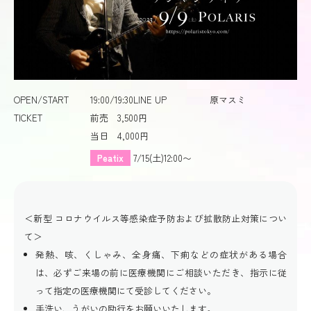
OPEN/START
19:00/19:30
LINE UP
原マスミ
TICKET
前売 3,500円
当日 4,000円
Peatix
7/15(土)12:00〜
＜新型 コロナウイルス等感染症予防および拡散防止対策につい
て＞
発熱、咳、くしゃみ、全身痛、下痢などの症状がある場合
は、必ずご来場の前に医療機関にご相談いただき、指示に従
って指定の医療機関にて受診してください。
手洗い、うがいの励行をお願いいたします。