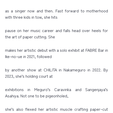
as a singer now and then. Fast forward to motherhood
with three kids in tow, she hits
pause on her music career and falls head over heels for
the art of paper cutting. She
makes her artistic debut with a solo exhibit at FABRE Bar in
Ike
–
no
–
ue in 2021, followed
by another show at CHILITA in Nakameguro in 2022. By
2023, she’s holding court at
exhibitions in Meguro’s Caravinka and Sangenjaya’s
Asahiya. Not one to be pigeonholed,
she’s also flexed her artistic muscle crafting paper
–
cut