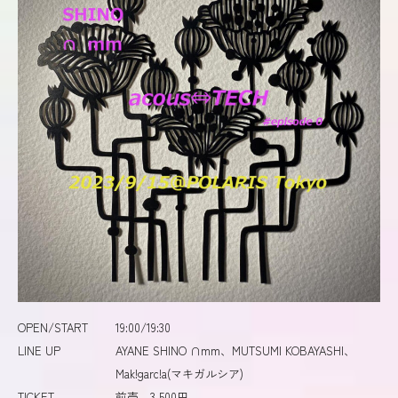
OPEN/START
19:00/19:30
LINE UP
AYANE SHINO ∩mm、MUTSUMI KOBAYASHI、
Mak!garc!a(マキガルシア)
TICKET
前売 3,500円