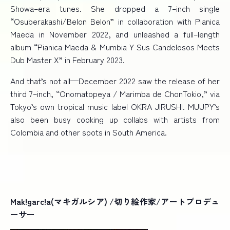
Showa
–
era tunes. She dropped a 7
–
inch single
“Osuberakashi/Belon Belon” in collaboration with Pianica
Maeda in November 2022, and unleashed a full
–
length
album “Pianica Maeda & Mumbia Y Sus Candelosos Meets
Dub Master X” in February 2023.
And that’s not all—December 2022 saw the release of her
third 7
–
inch, “Onomatopeya / Marimba de ChonTokio,” via
Tokyo’s own tropical music label OKRA JIRUSHI. MUUPY’s
also been busy cooking up collabs with artists from
Colombia and other spots in South America.
Mak!garc!a(マキガルシア) /切り絵作家/アートプロデュ
ーサー