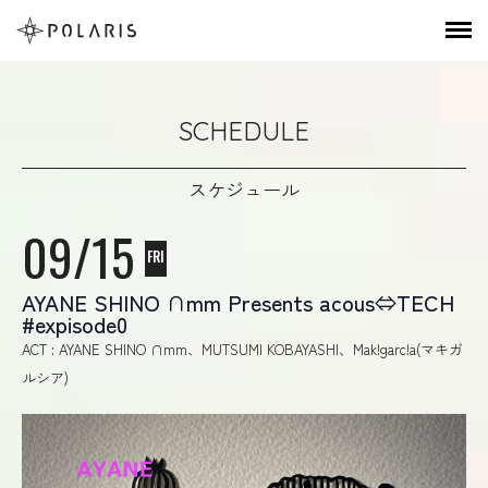
SCHEDULE
スケジュール
09/15
FRI
AYANE SHINO ∩mm Presents acous⇔TECH
#expisode0
ACT : AYANE SHINO ∩mm、MUTSUMI KOBAYASHI、Mak!garc!a(マキガ
ルシア)