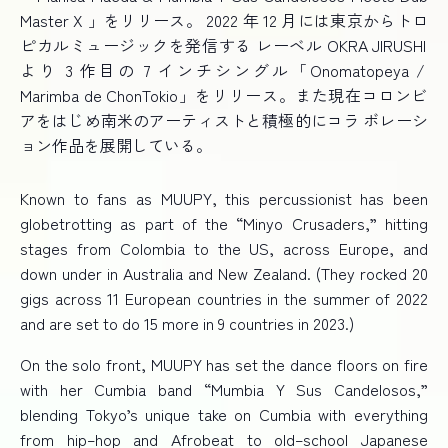
Master X
」をリリース。
2022
年
12
月には東京からトロ
ピカルミュージックを発信する レーベル
OKRA JIRUSHI
より
3
作目の
7
インチシングル「
Onomatopeya /
Marimba de
ChonTokio
」をリリース。また現在コロンビ
アをはじめ南米のアーティストと積極的にコラ ボレーシ
ョン作品を展開している。
Known to fans as MUUPY, this percussionist has been
globetrotting as part of the “Minyo Crusaders,” hitting
stages from Colombia to the US, across Europe, and
down under in Australia and New Zealand. (They rocked 20
gigs across 11 European countries in the summer of 2022
and are set to do 15 more in 9 countries in 2023.)
On the solo front, MUUPY has set the dance floors on fire
with her Cumbia band “Mumbia Y Sus Candelosos,”
blending Tokyo’s unique take on Cumbia with everything
from hip
–
hop and Afrobeat to old
–
school Japanese