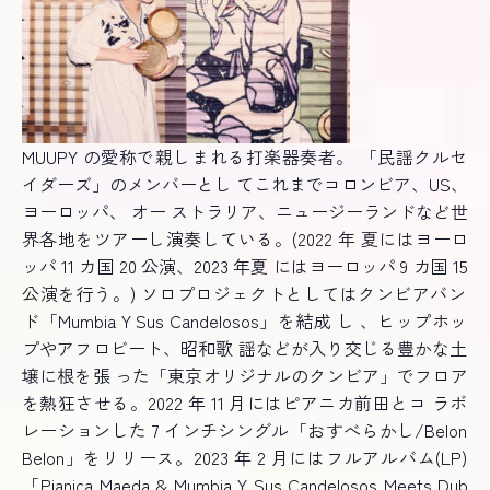
MUUPY
の愛称で親しまれる打楽器奏者。 「民謡クルセ
イダーズ」のメンバーとし てこれまでコロンビア、
US
、
ヨーロッパ、 オー ストラリア、ニュージーランドなど世
界
各地をツアーし演奏している。
(2022
年 夏には
ヨーロ
ッパ
11
カ国
20
公演、
2023
年夏 にはヨーロッパ
9
カ国
15
公演を行う。
)
ソロプロジェクトとしてはクンビアバン
ド「
Mumbia Y Sus Candelosos
」を結成 し 、ヒップホッ
プやアフロビート、昭和歌 謡などが入り交じる豊かな土
壌に根を張 った「
東京オリジナルのクンビア」でフロア
を熱狂させる。
2022
年
11
月にはピアニカ前田とコ ラボ
レーションした
7
インチシングル「おすべらかし
/Belon
Belon
」をリリース。
2023
年
2
月にはフルアルバム
(LP)
「
Pianica Maeda & Mumbia Y Sus Candelosos Meets Dub