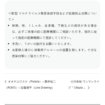
＜新型 コロナウイルス等感染症予防および拡散防止対策につい
て＞
発熱、咳、くしゃみ、全身痛、下痢などの症状がある場合
は、必ずご来場の前に医療機関にご相談いただき、指示に従
って指定の医療機関にて受診してください。
手洗い、うがいの励行をお願いいたします。
お客様入場口に消毒用アルコールの設置を致します。十分な
感染対策にご協力ください。
オオヤユウスケ（Polaris）× 勝井祐二
小川未祐 ワンマンライ
（ROVO）× 近藤康平（Live Drawing）
ブ『 Utopia 』