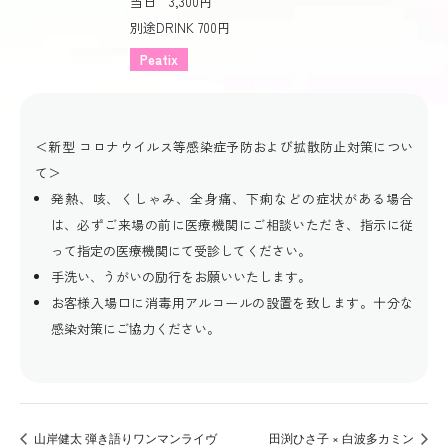
当日 3,300円
別途DRINK 700円
Peatix
＜新型 コロナウイルス等感染症予防および拡散防止対策につい
て＞
発熱、咳、くしゃみ、全身痛、下痢などの症状がある場合
は、必ずご来場の前に医療機関にご相談いただき、指示に従
って指定の医療機関にて受診してください。
手洗い、うがいの励行をお願いいたします。
お客様入場口に消毒用アルコールの設置を致します。十分な
感染対策にご協力ください。
山岸健太 弾き語りワンマンライヴ
田渕ひさ子 × 白波多カミン