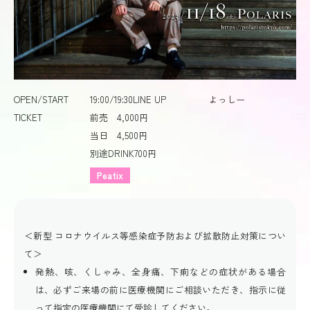
OPEN/START
19:00/19:30
LINE UP
よっしー
TICKET
前売 4,000円
当日 4,500円
別途DRINK700円
Peatix
＜新型 コロナウイルス等感染症予防および拡散防止対策につい
て＞
発熱、咳、くしゃみ、全身痛、下痢などの症状がある場合
は、必ずご来場の前に医療機関にご相談いただき、指示に従
って指定の医療機関にて受診してください。