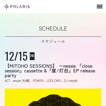
SCHEDULE
スケジュール
12/15
FRI
【MITOHO SESSIONS】 〜nessie 『close
session』cassette &『崖/灯台』EP release
party
ACT : nessie (札幌)、POWER、LOOLOWS、DJ meytél