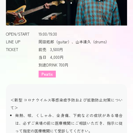
OPEN/START
19:00/19:30
LINE UP
岡田拓郎（guitar）、山本達久（drums）
TICKET
前売 3,500円
当日 4,000円
別途DRINK 700円
Peatix
＜新型 コロナウイルス等感染症予防および拡散防止対策につい
て＞
発熱、咳、くしゃみ、全身痛、下痢などの症状がある場合
は、必ずご来場の前に医療機関にご相談いただき、指示に従
って指定の医療機関にて受診してください。