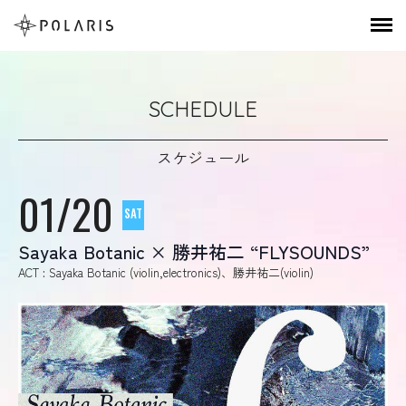
SCHEDULE
スケジュール
01/20
SAT
Sayaka Botanic × 勝井祐二 “FLYSOUNDS”
ACT : Sayaka Botanic (violin,electronics)、勝井祐二(violin)