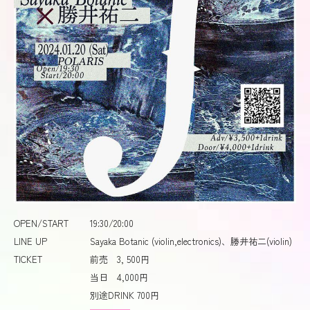
OPEN/START
19:30/20:00
LINE UP
Sayaka Botanic (violin,electronics)、勝井祐二(violin)
TICKET
前売 3, 500円
当日 4,000円
別途DRINK 700円