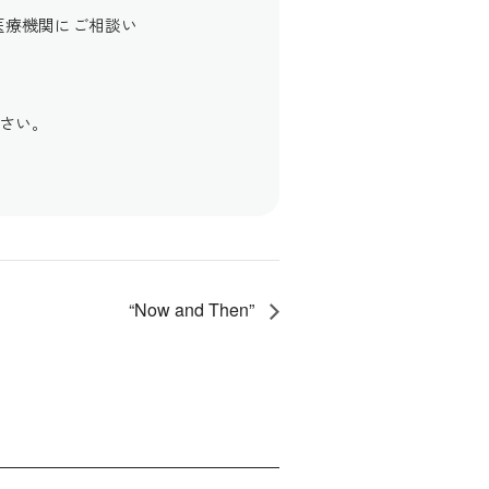
医療機関にご相談い
さい。
“Now and Then”