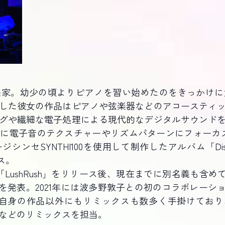
楽家。幼少の頃よりピアノを習い始めたのをきっかけに
した彼女の作品はピアノや弦楽器などのアコースティ
グや繊細な電子処理による現代的なデジタルサウンド
に電子音のテクスチャーやリズムパターンにフォーカスした
ンセSYNTHI100を使用して制作したアルバム「Dista
ース。
バム「LushRush」をリリース後、現在までに別名義も含めてSon
発表。2021年には波多野敦子との初のコラボレーションアル
リース。自身の作品以外にもリミックスも数多く手掛けており、近年ではRi
umacherなどのリミックスを担当。