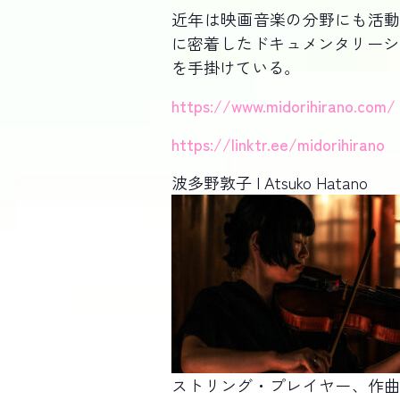
近年は映画音楽の分野にも活動
に密着したドキュメンタリーシリーズ「All
を手掛けている。
https://www.midorihirano.com/
https://linktr.ee/midorihirano
波多野敦子 I Atsuko Hatano
ストリング・プレイヤー、作曲