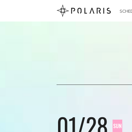
SCHE
01/28
SUN