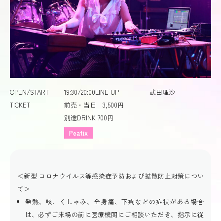
OPEN/START
19:30/20:00
LINE UP
武田理沙
TICKET
前売・当日 3,500円
別途DRINK 700円
Peatix
＜新型 コロナウイルス等感染症予防および拡散防止対策につい
て＞
発熱、咳、くしゃみ、全身痛、下痢などの症状がある場合
は、必ずご来場の前に医療機関にご相談いただき、指示に従