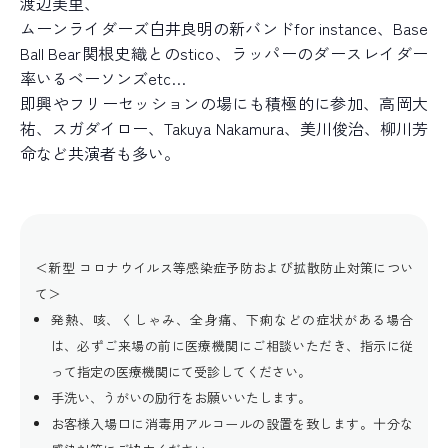
渡辺美里、
ムーンライダーズ白井良明の新バンドfor instance、Base
Ball Bear関根史織とのstico、ラッパーのダースレイダー
率いるベーソンズetc…
即興やフリーセッションの場にも積極的に参加、高岡大
祐、スガダイロー、Takuya Nakamura、美川俊治、柳川芳
命など共演者も多い。
＜新型 コロナウイルス等感染症予防および拡散防止対策につい
て＞
発熱、咳、くしゃみ、全身痛、下痢などの症状がある場合
は、必ずご来場の前に医療機関にご相談いただき、指示に従
って指定の医療機関にて受診してください。
手洗い、うがいの励行をお願いいたします。
お客様入場口に消毒用アルコールの設置を致します。十分な