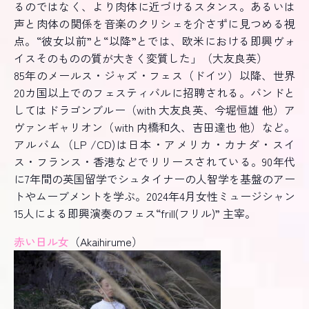
るのではなく、より肉体に近づけるスタンス。あるいは
声と肉体の関係を音楽のクリシェを介さずに見つめる視
点。“彼女以前”と“以降”とでは、欧米における即興ヴォ
イスそのものの質が大きく変質した」（大友良英）
85年のメールス・ジャズ・フェス（ドイツ）以降、世界
20カ国以上でのフェスティバルに招聘される。バンドと
してはドラゴンブルー（with 大友良英、今堀恒雄 他）ア
ヴァンギャリオン（with 内橋和久、吉田達也 他）など。
アルバム（LP /CD)は日本・アメリカ・カナダ・スイ
ス・フランス・香港などでリリースされている。90年代
に7年間の英国留学でシュタイナーの人智学を基盤のアー
トやムーブメントを学ぶ。2024年4月女性ミュージシャン
15人による即興演奏のフェス“frill(フリル)” 主宰。
赤い日ル女
（Akaihirume）