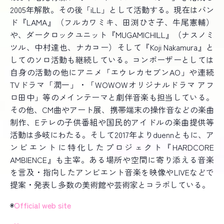
2005年解散。その後「iLL」として活動する。現在はバン
ド『LAMA』（フルカワミキ、田渕ひさ子、牛尾憲輔）
や、ダークロックユニット『MUGAMICHILL』（ナスノミ
ツル、中村達也、ナカコー）そして『Koji Nakamura』と
してのソロ活動も継続している。コンポーザーとしては
自身の活動の他にアニメ「エウレカセブンAO」や連続
TVドラマ「潤一」・「WOWOWオリジナルドラマ アフ
ロ田中」等のメインテーマと劇伴音楽も担当している。
その他、CM曲やアート展、携帯端末の操作音などの楽曲
制作、Eテレの子供番組や国民的アイドルの楽曲提供等
活動は多岐にわたる。そして2017年よりduennともに、ア
ンビエントに特化したプロジェクト『HARDCORE
AMBIENCE』も主宰。ある場所や空間に寄り添える音楽
を言及・指向したアンビエント音楽を映像やLIVEなどで
提案・発表し多数の美術館や芸術家とコラボしている。
◉
Official web site