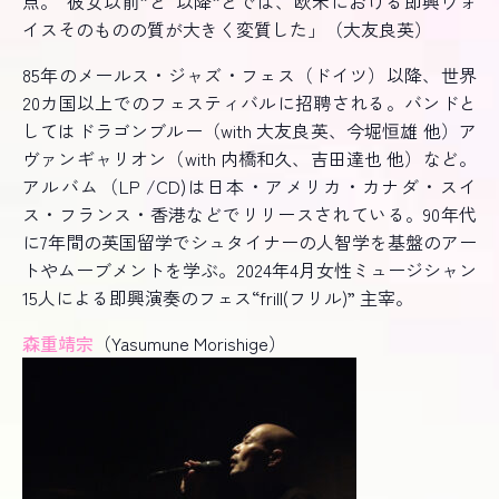
点。“彼女以前”と“以降”とでは、欧米における即興ヴォ
イスそのものの質が大きく変質した」（大友良英）
85年のメールス・ジャズ・フェス（ドイツ）以降、世界
20カ国以上でのフェスティバルに招聘される。バンドと
してはドラゴンブルー（with 大友良英、今堀恒雄 他）ア
ヴァンギャリオン（with 内橋和久、吉田達也 他）など。
アルバム（LP /CD)は日本・アメリカ・カナダ・スイ
ス・フランス・香港などでリリースされている。90年代
に7年間の英国留学でシュタイナーの人智学を基盤のアー
トやムーブメントを学ぶ。2024年4月女性ミュージシャン
15人による即興演奏のフェス“frill(フリル)” 主宰。
森重靖宗
（Yasumune Morishige）