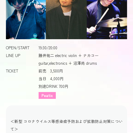
OPEN/START
19:30/20:00
LINE UP
勝井祐二 electric violin + ナカコー
guitar,electronics + 沼澤尚 drums
TICKET
前売 3,500円
当日 4,000円
別途DRINK 700円
Peatix
＜新型 コロナウイルス等感染症予防および拡散防止対策につい
て＞