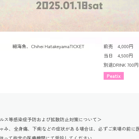
細海魚、Chihei Hatakeyama
TICKET
前売 4,000円
当日 4,500円
別途DRINK 700円
Peatix
イルス等感染症予防および拡散防止対策について＞
ゃみ、全身痛、下痢などの症状がある場合は、必ずご来場の前に
従って指定の医療機関にて受診してください。