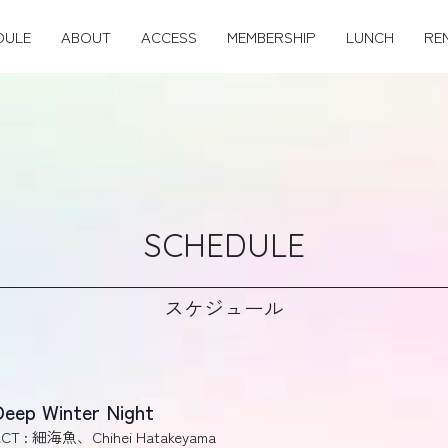
DULE
ABOUT
ACCESS
MEMBERSHIP
LUNCH
RE
SCHEDULE
スケジュール
Deep Winter Night
CT : 細海魚、Chihei Hatakeyama