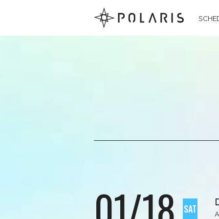
SCHE
01/18
SAT
A