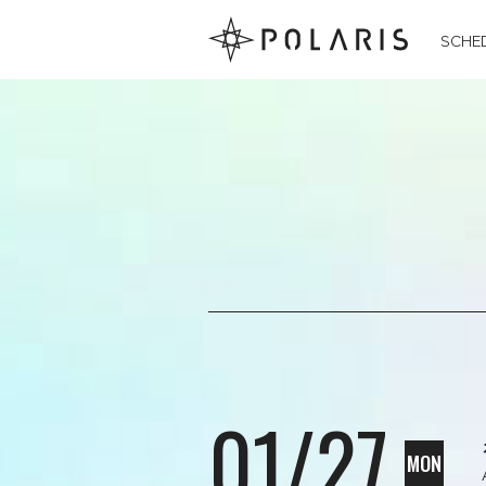
SCHE
01/27
MON