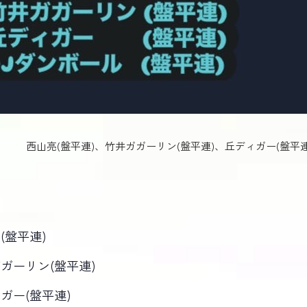
西山亮(盤平連)、竹井ガガーリン(盤平連)、丘ディガー(盤平連
(盤平連)
ガーリン(盤平連)
ガー(盤平連)