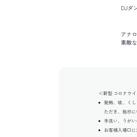
DJ
ダ
アナロ
素敵
＜新型 コロナウ
発熱、咳、くし
ただき、指示に
手洗い、うがい
お客様入場口に