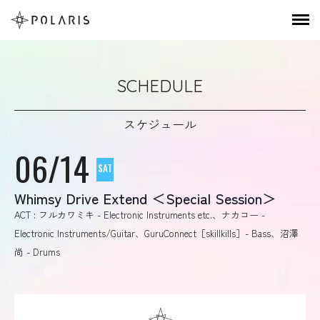
SCHEDULE
スケジュール
06/14
SAT
Whimsy Drive Extend ＜Special Session＞
ACT : フルカワミキ - Electronic Instruments etc.、ナカコー -
Electronic Instruments/Guitar、GuruConnect［skillkills］- Bass、沼澤
尚 - Drums