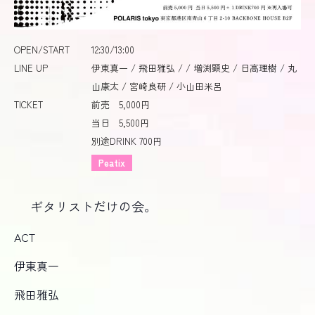
OPEN/START
12:30/13:00
LINE UP
伊東真一 / 飛田雅弘 / / 増渕顕史 / 日高理樹 / 丸
山康太 / 宮崎良研 / 小山田米呂
TICKET
前売 5,000円
当日 5,500円
別途DRINK 700円
Peatix
ギタリストだけの会。
ACT
伊東真一
飛田雅弘