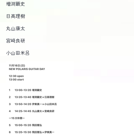
増渕顕史
日高理樹
丸山康太
宮崎良研
小山田米呂