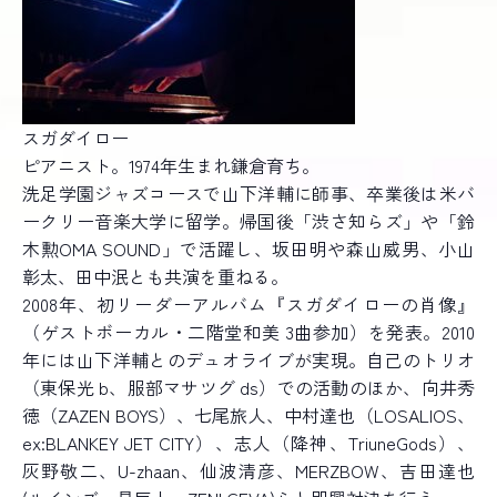
スガダイロー
ピアニスト。1974年生まれ鎌倉育ち。
洗足学園ジャズコースで山下洋輔に師事、卒業後は米バ
ークリー音楽大学に留学。帰国後「渋さ知らズ」や「鈴
木勲OMA SOUND」で活躍し、坂田明や森山威男、小山
彰太、田中泯とも共演を重ねる。
2008年、初リーダーアルバム『スガダイローの肖像』
（ゲストボーカル・二階堂和美 3曲参加）を発表。2010
年には山下洋輔とのデュオライブが実現。自己のトリオ
（東保光 b、服部マサツグ ds）での活動のほか、向井秀
徳（ZAZEN BOYS）、七尾旅人、中村達也（LOSALIOS、
ex:BLANKEY JET CITY）、志人（降神、TriuneGods）、
灰野敬二、U-zhaan、仙波清彦、MERZBOW、吉田達也