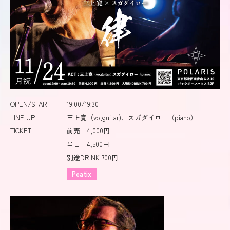
OPEN/START
19:00/19:30
LINE UP
三上寛（vo,guitar)、スガダイロー（piano）
TICKET
前売 4,000円
当日 4,500円
別途DRINK 700円
Peatix