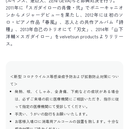
(ルインズ、是巨人、ZENI GEVA)らと即興対決を行う。
2011年に『スガダイローの肖像・弐』でポニーキャニオ
ンからメジャーデビューを果たし、2012年には初のソ
ロ・ピアノ作品『春風』、志人との共作アルバム『詩
種』、2013年自己のトリオにて「刃文」、2014年「山下
洋輔×スガダイロー」をvelvetsun productsよりリリー
ス。
＜新型 コロナウイルス等感染症予防および拡散防止対策につい
て＞
発熱、咳、くしゃみ、全身痛、下痢などの症状がある場合
は、必ずご来場の前に医療機関にご相談いただき、指示に従
って指定の医療機関にて受診してください。
手洗い、うがいの励行をお願いいたします。
お客様入場口に消毒用アルコールの設置を致します。十分な
感染対策にご協力ください。