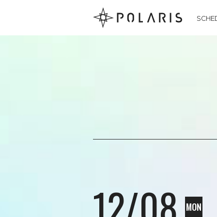
SCHE
12/08
MON