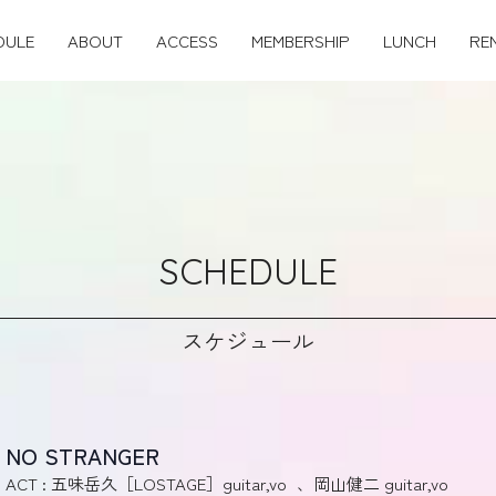
DULE
ABOUT
ACCESS
MEMBERSHIP
LUNCH
RE
SCHEDULE
スケジュール
NO STRANGER
ACT : 五味岳久［LOSTAGE］guitar,vo 、岡山健二 guitar,vo