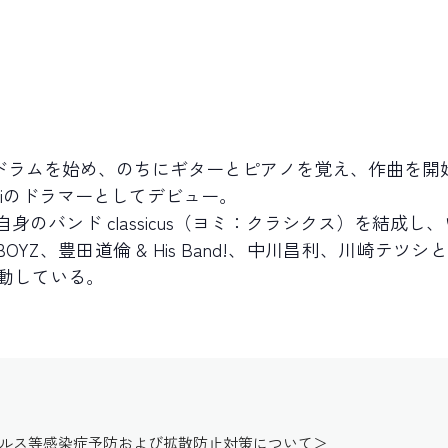
歳でドラムを始め、のちにギターとピアノを覚え、作曲を開
moriのドラマーとしてデビュー。
自身のバンド classicus（ヨミ：クラシクス）を結成
銀杏BOYZ、豊田道倫 & His Band!、中川昌利、川崎
動している。
イルス等感染症予防および拡散防止対策について＞