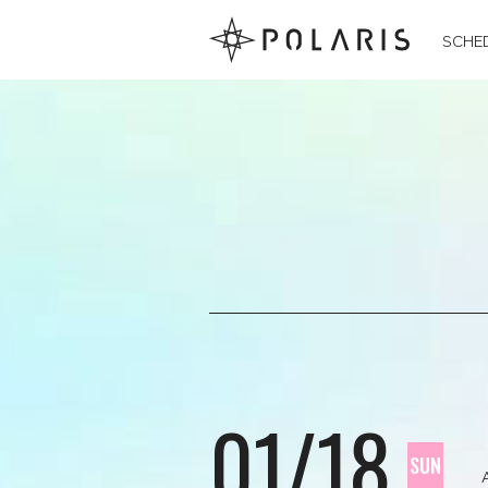
SCHE
01/18
SUN