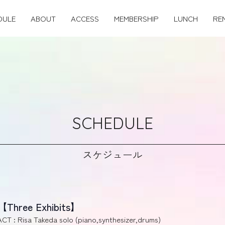
DULE
ABOUT
ACCESS
MEMBERSHIP
LUNCH
RE
SCHEDULE
スケジュール
【Three Exhibits】
ACT : Risa Takeda solo (piano,synthesizer,drums)