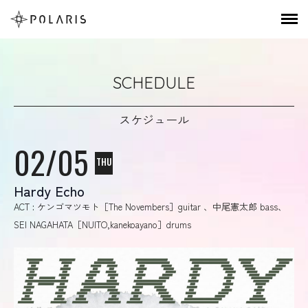
SCHEDULE
スケジュール
02/05
THU
Hardy Echo
ACT : ケンゴマツモト［The Novembers］guitar 、中尾憲太郎 bass、
SEI NAGAHATA［NUITO,kanekoayano］drums