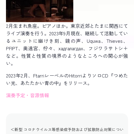
2月生まれ魚座。ピアノほか。東京近郊とたまに関西にて
ライブ演奏を行う。2023年9月現在、継続して活動してい
るユニットに幽けき刻、鏡の声、Uquwa、Thieves、
PFIPT、奥遠宮、佇々、хадгалагдах、フジワラサトシ＋
など。性質と性質の境界のようなところへの関心が強
い。
2023年2月、FtarriレーベルのHitorriよりソロCD『つめた
い光、あたたかい青の中』をリリース。
演奏予定・音源情報
＜新型 コロナウイルス等感染症予防および拡散防止対策につい