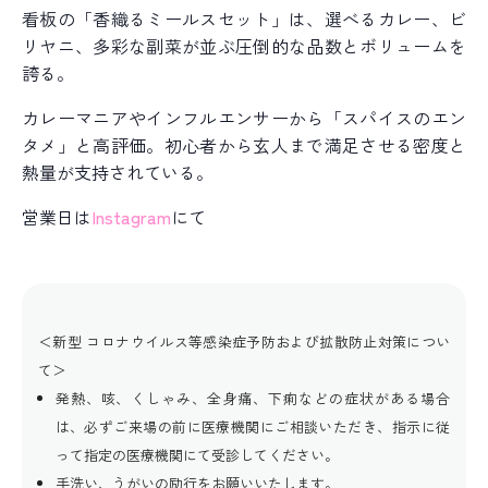
看板の「香織るミールスセット」は、選べるカレー、ビ
リヤニ、多彩な副菜が並ぶ圧倒的な品数とボリュームを
誇る。
カレーマニアやインフルエンサーから「スパイスのエン
タメ」と高評価。初心者から玄人まで満足させる密度と
熱量が支持されている。
営業日は
Instagram
にて
＜新型 コロナウイルス等感染症予防および拡散防止対策につい
て＞
発熱、咳、くしゃみ、全身痛、下痢などの症状がある場合
は、必ずご来場の前に医療機関にご相談いただき、指示に従
って指定の医療機関にて受診してください。
手洗い、うがいの励行をお願いいたします。