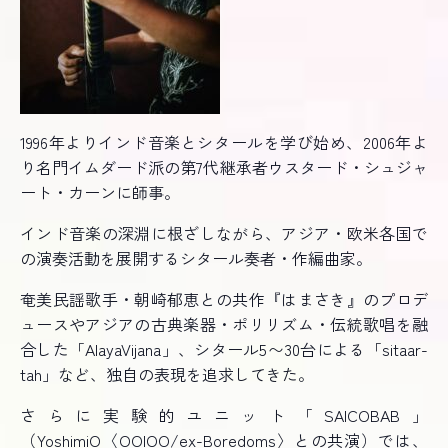
1996年よりインド音楽とシタールを学び始め、2006年よ
り名門イムダード派の第7代継承者ウスタード・シュジャ
ート・カーンに師事。
インド音楽の深淵に根ざしながら、アジア・欧米各国で
の演奏活動を展開するシタール奏者・作編曲家。
奄美民謡歌手・朝崎郁恵との共作『はまさき』のプロデ
ュースやアジアの古典楽器・ポリリズム・伝統歌唱を融
合した「AlayaVijana」、シタール5〜30台による「sitaar-
tah」など、独自の表現を追求してきた。
さらに実験的ユニット「SAICOBAB」
（YoshimiO〈OOIOO/ex-Boredoms〉との共演）では、