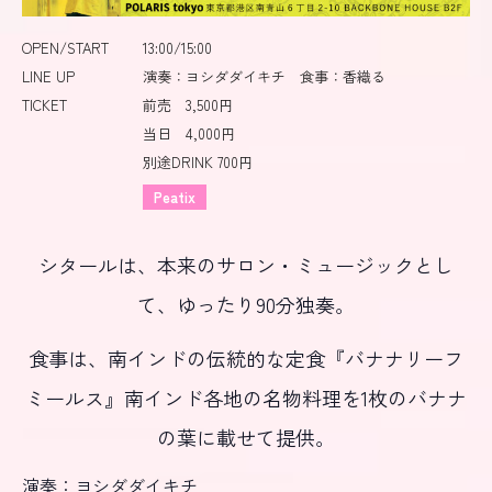
OPEN/START
13:00/15:00
LINE UP
演奏：ヨシダダイキチ 食事：香織る
TICKET
前売 3,500円
当日 4,000円
別途DRINK 700円
Peatix
シタールは、本来のサロン・ミュージックとし
て、ゆったり
90
分独奏。
食事は、南インドの伝統的な定食『バナナリーフ
ミールス』南インド各地の名物料理を
1
枚のバナナ
の葉に載せて提供。
演奏：ヨシダダイキチ