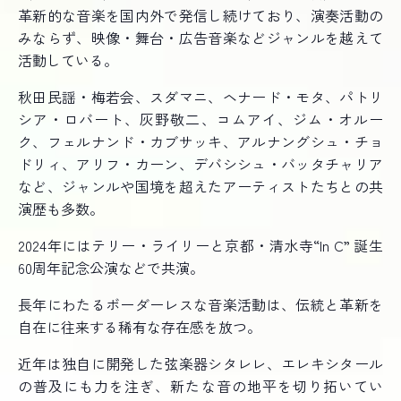
革新的な音楽を国内外で発信し続けており、演奏活動の
みならず、映像・舞台・広告音楽などジャンルを越えて
活動している。
秋田民謡・梅若会、スダマニ、ヘナード・モタ、パトリ
シア・ロバート、灰野敬二、コムアイ、ジム・オルー
ク、フェルナンド・カブサッキ、アルナングシュ・チョ
ドリィ、アリフ・カーン、デバシシュ・バッタチャリア
など、ジャンルや国境を超えたアーティストたちとの共
演歴も多数。
2024年にはテリー・ライリーと京都・清水寺“In C” 誕生
60周年記念公演などで共演。
長年にわたるボーダーレスな音楽活動は、伝統と革新を
自在に往来する稀有な存在感を放つ。
近年は独自に開発した弦楽器シタレレ、エレキシタール
の普及にも力を注ぎ、新たな音の地平を切り拓いてい