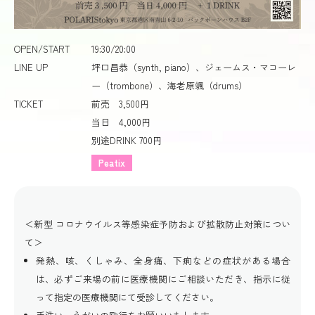
OPEN/START
19:30/20:00
LINE UP
坪口昌恭（synth, piano）、ジェームス・マコーレ
ー（trombone）、海老原颯（drums）
TICKET
前売 3,500円
当日 4,000円
別途DRINK 700円
Peatix
＜新型 コロナウイルス等感染症予防および拡散防止対策につい
て＞
発熱、咳、くしゃみ、全身痛、下痢などの症状がある場合
は、必ずご来場の前に医療機関にご相談いただき、指示に従
って指定の医療機関にて受診してください。