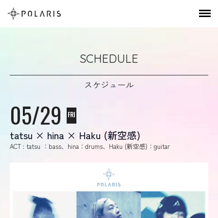
SCHEDULE
スケジュール
05/29
FRI
tatsu × hina × Haku (新空感)
ACT : tatsu ：bass、hina：drums、Haku (新空感)：guitar