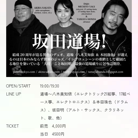
OPEN/START
19:00/19:30
LINE UP
道場〜八木美知依（エレクトリック21絃箏、17絃ベ
ース箏、エレクトロニクス）＆本田珠也（ドラム
ス）、坂田明（アルト・サックス、クラリネッ
ト、歌、他）
TICKET
前売 4,000円
当日 4500円