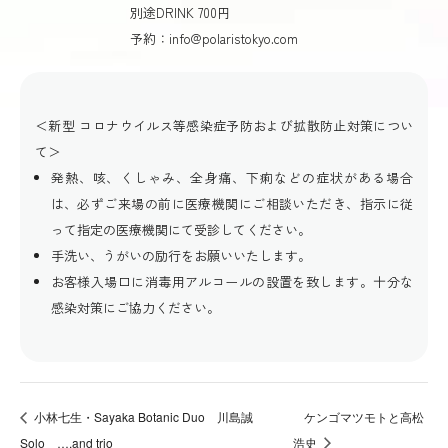
別途DRINK 700円
予約：info@polaristokyo.com
＜新型 コロナウイルス等感染症予防および拡散防止対策につい
て＞
発熱、咳、くしゃみ、全身痛、下痢などの症状がある場合
は、必ずご来場の前に医療機関にご相談いただき、指示に従
って指定の医療機関にて受診してください。
手洗い、うがいの励行をお願いいたします。
お客様入場口に消毒用アルコールの設置を致します。十分な
感染対策にご協力ください。
小林七生・Sayaka Botanic Duo 川島誠
ケンゴマツモトと高松
Solo ….and trio
浩史