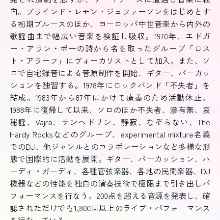
向。ブラインド・レモン・ジェファーソンをはじめとす
る初期ブルースのほか、ヨーロッパ中世音楽から内外の
歌謡曲まで幅広い音楽を検証し吸収。1970年、エドガ
ー・アラン・ポーの詩から名を取ったグループ「ロス
ト・アラーフ」にヴォーカリストとして加入。また、ソ
ロで自宅録音による音源制作を開始、ギター、パーカッ
ションを独習する。1978年にロックバンド「不失者」を
結成。1983年から87年にかけて療養のため活動休止。
1988年に復帰して以来、ソロのほか不失者、滲有無、哀
秘謡、Vajra、サンヘドリン、静寂、なぞらない、The
Hardy Rocksなどのグループ、experimental mixture名義
でのDJ、他ジャンルとのコラボレーションなど多様な形
態で国際的に活動を展開。ギター、パーカッション、ハ
ーディ・ガーディ、各種管弦楽器、各地の民間楽器、DJ
機器などの性能を独自の演奏技術で極限まで引き出しパ
フォーマンスを行なう。200点を超える音源を発表し、確
認されただけでも1,800回以上のライブ・パフォーマンス