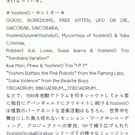
を行なっている。
✳︎ YoshimiO・ヨシミオー ✳︎
OOIOO, BOREDOMS, FREE KITTEN, UFO OR DIE,
SAICOBAB, SAICOBABA,
YoshimiOizumikiYoshiduO, Mycorrhiza of YoshimiO & Yuka
C.Honda,
Robbert A.A. Lowe, Susie Ibarra & YoshimiO Trio
“Yunohana Variation”
Ikue Mori, Phew & YoshimiO Trio “I P Y”
“Yoshimi Battles the Pink Robots” from the Flaming Lips,
“Soba Violence” from the Beastie Boys
77BOADRUM, 88BOADRUM,,,111BOADRUM…
などで、1986年初動でドラムを叩きシャウトしてから常
に独自にアバンギャルドにクリエイトし続けるYoshimiO
は複数のパーマネントな音楽活動はもちろん、世界中を
舞台にした数え切れないセッション・ワークやレコーデ
ィング、プロジェクトへの参加、NYで繰り広げられた
YoshimiOcollaBOration シリーズでの様々なミュージシャ