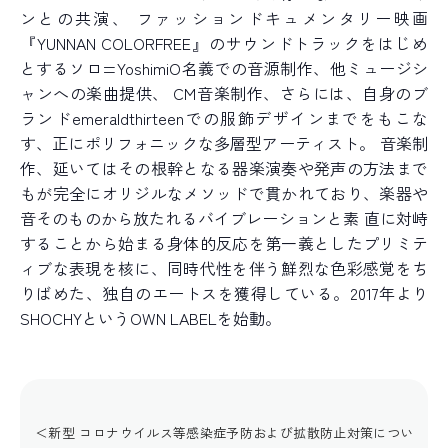
ンとの共演、 ファッションドキュメンタリー映画
『YUNNAN COLORFREE』のサウンドトラックをはじめ
とするソロ=YoshimiO名義での音源制作、他ミュージシ
ャンへの楽曲提供、 CM音楽制作、さらには、自身のブ
ランドemeraldthirteenでの服飾デザインまでをもこな
す、正にポリフォニックな多層型アーティスト。 音楽制
作、延いてはその根幹となる器楽演奏や発声の方法まで
もが完全にオリジルなメソッドで貫かれており、楽器や
音そのものから放たれるバイブレーションと素 直に対峙
することから始まる身体的反応を第一義としたプリミテ
ィブな表現を核に、同時代性を伴う鮮烈な色彩感覚をち
りばめた、独自のエートスを獲得している。2017年より
SHOCHYというOWN LABELを始動。
＜新型 コロナウイルス等感染症予防および拡散防止対策につい