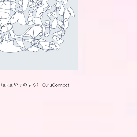
a.k.a.やけのはら） GuruConnect