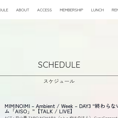
DULE
ABOUT
ACCESS
MEMBERSHIP
LUNCH
RE
SCHEDULE
スケジュール
MIMINOIMI – Ambient / Week – DAY3
ム「AISO」”【TALK / LIVE】
ACT : 日山豪,TARO NOHARA（a.k.a.やけのはら）,GuruConnect