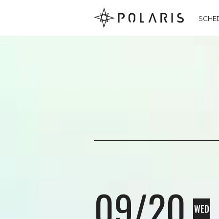
SCHE
09/20
WED