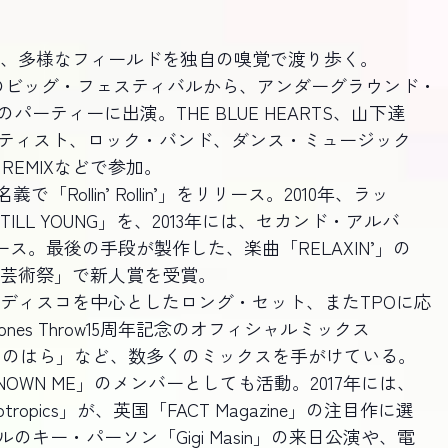
ど、多様なフィールドを独自の嗅覚で渡り歩く。
AL」などのビッグ・フェスティバルから、アンダーグラウンド・
ーティーに出演。THE BLUE HEARTS、山下達
アーティスト、ロック・バンド、ダンス・ミュージック
REMIXなどで参加。
「Rollin’ Rollin’」をリリース。2010年、ラッ
S STILL YOUNG」を、2013年には、セカンド・アルバ
リリース。最後の手段が製作した、楽曲「RELAXIN’」の
ア芸術祭」で新人賞を受賞。
、ディスコを中心としたロング・セット、またTPOに応
es Throw15周年記念のオフィシャルミックス
xed by やけのはら」など、数多くのミックスを手がけている。
OWN ME」のメンバーとしても活動。2017年には、
opics」が、英国「FACT Magazine」の注目作に選
キー・パーソン「Gigi Masin」の来日公演や、電