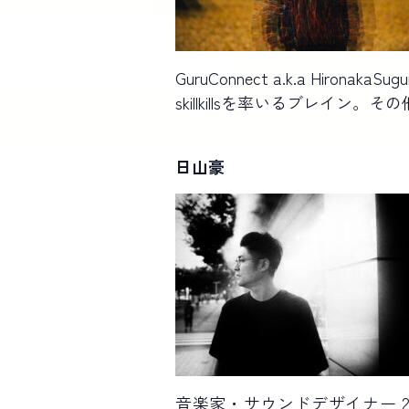
GuruConnect a.k.a Hi
skillkillsを率いるブレ
日山豪
音楽家・サウンドデザイナー 