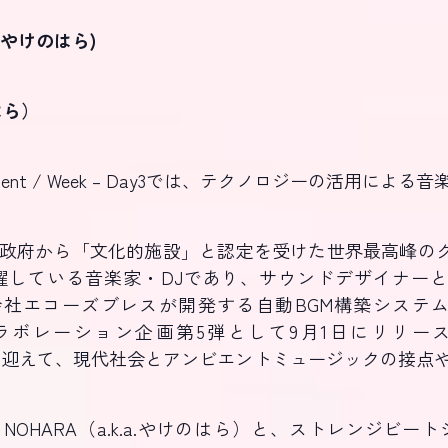
a.やけのはら)
のはら）
 Ambient / Week – Day3では、テクノロジーの活
府から「文化的施設」と認定を受けた世界最高峰のクラブ
している音楽家・DJであり、サウンドデザイナーと
株式会社エコーズブレスが開発する自動BGM構築システム
コラボレーション企画第5弾として9月1日にリリース
のはら）を迎えて、現代社会とアンビエントミュージックの接
 NOHARA（a.k.a.やけのはら）と、ストレンジビ