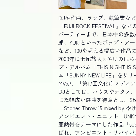
DJや作曲、ラップ、執筆業な
「FUJI ROCK FESTIV
パーティーまで、日本中の多数のパ
郎、YUKIといったポップ・
など、100を超える幅広い作品に
2009年に七尾旅人×やけのはら名義で
プ・アルバム「THIS NIGHT I
ム「SUNNY NEW LIFE」を
MVが、「第17回文化庁メディ
DJとしては、ハウスやテクノ
じた幅広い選曲を得意とし、Ston
「Stones Throw 15 mi
アンビエント・ユニット「UNKN
亜熱帯をテーマにした作品「subtr
ばれ、アンビエント・リバイバルの