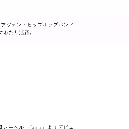
。 唯一無二のアヴァン・ヒップホップバンド
岐にわたり活躍。
レーベル「Coda」よりデビュ