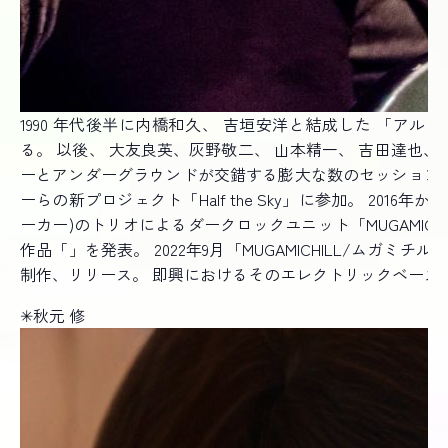
1990 年代後半に内橋和久、 吉垣安洋と結成した 「ア
る。 以後、 大友良英、灰野敬二、 山本精一、 吉田達也
ーとアンダーグラウンドが交錯する膨大な数のセッションを
ーらの新プロジェクト「Half the Sky」に参加。 2016
ーカー)のトリオによるダークロックユニット「MUGAMICH
作品「」を発表。 2022年9月「MUGAMICHILL/ム
制作、リリース。 即興におけるそのエレクトリックベース
✳︎秋元 修