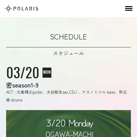
SCHEDULE
スケジュール
03/20
MON
密season1-9
ACT : 大島輝之guitar、大谷能生sax,CDJ 、ナスノミツル bass、秋元
修 drums