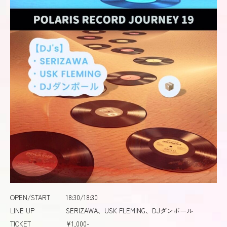
OPEN/START
18:30/18:30
LINE UP
SERIZAWA、USK FLEMING、DJダンボール
TICKET
¥1,000-