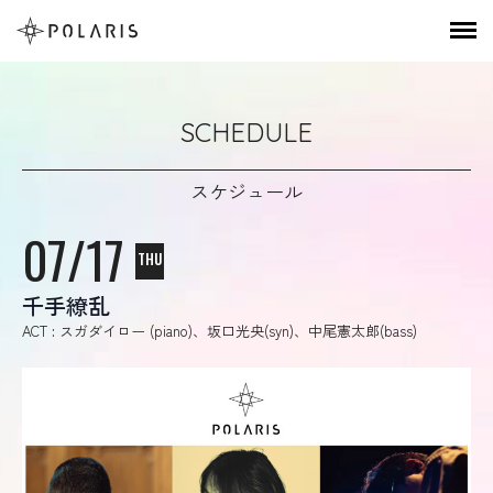
SCHEDULE
スケジュール
07/17
THU
千手繚乱
ACT : スガダイロー (piano)、坂口光央(syn)、中尾憲太郎(bass)