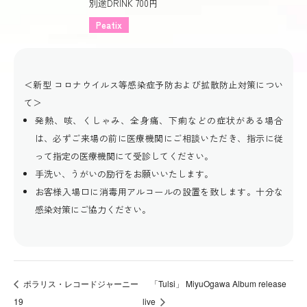
別途DRINK 700円
Peatix
＜新型 コロナウイルス等感染症予防および拡散防止対策につい
て＞
発熱、咳、くしゃみ、全身痛、下痢などの症状がある場合
は、必ずご来場の前に医療機関にご相談いただき、指示に従
って指定の医療機関にて受診してください。
手洗い、うがいの励行をお願いいたします。
お客様入場口に消毒用アルコールの設置を致します。十分な
感染対策にご協力ください。
ポラリス・レコードジャーニー
「Tulsi」 MiyuOgawa Album release
19
live